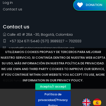
Log in
DONATION
Contact us
Contact us
Calle 40 # 26A -30, Bogotá, Colombia
+57 324 671 5440 (571) 3689327 – 7021333
soporte@fundacionparalareconciliacion.org
UTILIZAMOS COOKIES PROPIAS Y DE TERCEROS PARA MEJORAR
NUESTRO SERVICIO, SI CONTINÚA DENTRO DE NUESTRA WEB ACEPTA
SU USO, MÁS INFORMACIÓN EN NUESTRA POLÍTICA DE PRIVACIDAD.
WE USE OWN AND THIRD PARTY COOKIES TO IMPROVE OUR SERVICE,
Terms and conditions
IF YOU CONTINUE WITHIN OUR WEBSITE YOU ACCEPT ITS USE, MORE
©2026 Fundación para la Reconciliación
INFORMATION IN OUR PRIVACY POLICY.
Acepto/I accept
Política de
privacidad/Privacy
Policy