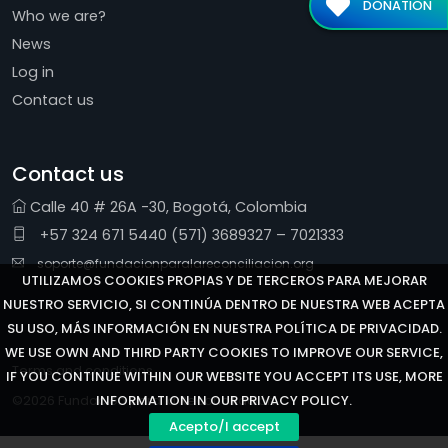
DONATION
Who we are?
News
Log in
Contact us
Contact us
Calle 40 # 26A -30, Bogotá, Colombia
+57 324 671 5440 (571) 3689327 – 7021333
soporte@fundacionparalareconciliacion.org
UTILIZAMOS COOKIES PROPIAS Y DE TERCEROS PARA MEJORAR
NUESTRO SERVICIO, SI CONTINÚA DENTRO DE NUESTRA WEB ACEPTA
SU USO, MÁS INFORMACIÓN EN NUESTRA POLÍTICA DE PRIVACIDAD.
WE USE OWN AND THIRD PARTY COOKIES TO IMPROVE OUR SERVICE,
Terms and conditions
IF YOU CONTINUE WITHIN OUR WEBSITE YOU ACCEPT ITS USE, MORE
©2026 Fundación para la Reconciliación
INFORMATION IN OUR PRIVACY POLICY.
Acepto/I accept